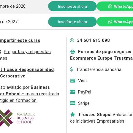
embre de 2026
Inscríbete ahora
WhatsAp
o de 2027
Inscríbete ahora
WhatsAp
mpartir este curso
34 601 615 098
Q:
Preguntas y respuestas
Formas de pago seguras
ntes
Ecommerce Europe Trustma
tificado Responsabilidad
Transferencia bancaria
 Corporativa
Visa
rso avalado por
Business
PayPal
er School
– marca registrada
tigio en formación
Stripe
Trusted Shops:
Valoración
de Iniciativas Empresariales