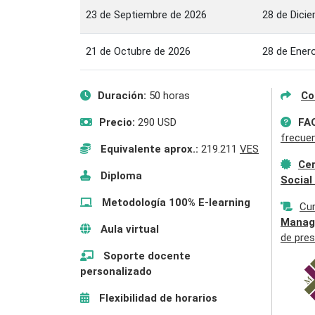
23 de Septiembre de 2026
28 de Dici
21 de Octubre de 2026
28 de Ener
Duración:
50 horas
Co
Precio:
290 USD
FA
frecue
Equivalente aprox.:
219.211
VES
Cer
Diploma
Social
Metodología 100% E-learning
Cu
Manag
Aula virtual
de pres
Soporte docente
personalizado
Flexibilidad de horarios