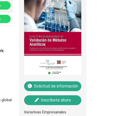
p
p
rk:
Solicitud de información
 global
Inscríbete ahora
Iniciativas Empresariales