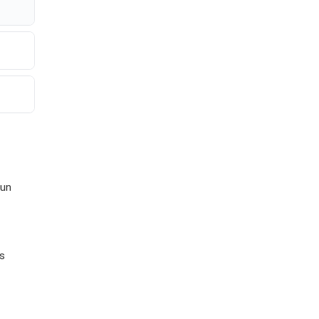
 un
os