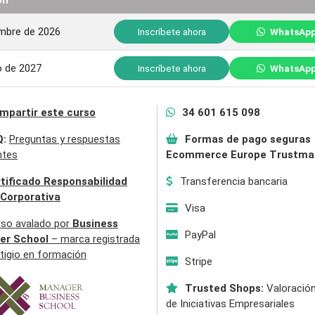
embre de 2026
Inscríbete ahora
WhatsAp
o de 2027
Inscríbete ahora
WhatsAp
mpartir este curso
34 601 615 098
Q:
Preguntas y respuestas
Formas de pago seguras
ntes
Ecommerce Europe Trustma
tificado Responsabilidad
Transferencia bancaria
 Corporativa
Visa
rso avalado por
Business
PayPal
er School
– marca registrada
tigio en formación
Stripe
Trusted Shops:
Valoración
de Iniciativas Empresariales