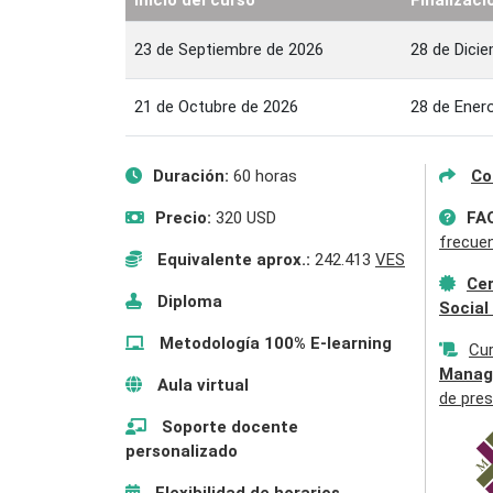
23 de Septiembre de 2026
28 de Dici
21 de Octubre de 2026
28 de Ener
Duración:
60 horas
Co
Precio:
320 USD
FA
frecue
Equivalente aprox.:
242.413
VES
Cer
Diploma
Social
Metodología 100% E-learning
Cu
Manag
Aula virtual
de pres
Soporte docente
personalizado
Flexibilidad de horarios