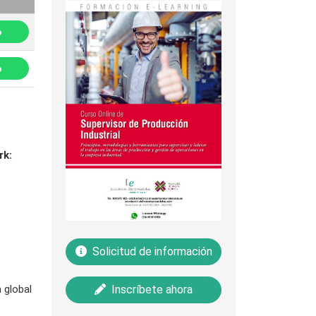
p
p
rk:
Solicitud de información
 global
Inscríbete ahora