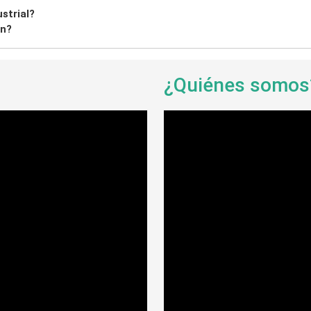
strial?
ón?
¿Quiénes somo