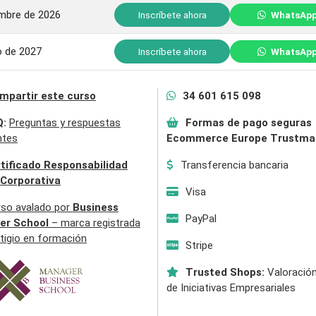
embre de 2026
Inscríbete ahora
WhatsAp
o de 2027
Inscríbete ahora
WhatsAp
mpartir este curso
34 601 615 098
Q:
Preguntas y respuestas
Formas de pago seguras
ntes
Ecommerce Europe Trustma
tificado Responsabilidad
Transferencia bancaria
 Corporativa
Visa
rso avalado por
Business
PayPal
er School
– marca registrada
tigio en formación
Stripe
Trusted Shops:
Valoración
de Iniciativas Empresariales