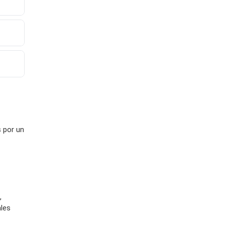
s por un
,
ales