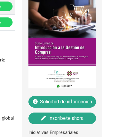
p
p
rk:
Solicitud de información
 global
Inscríbete ahora
Iniciativas Empresariales