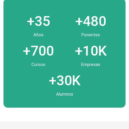
+35
+480
Años
Ponentes
+700
+10K
Cursos
Empresas
+30K
Alumnos