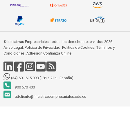
© Iniciativas Empresariales, todos los derechos reservados 2026.
Aviso Legal
.
Política de Privacidad
.
Política de Cookies
.
Términos y
Condiciones
.
Adhesión Confianza Online
.
(34) 601 615 098 (18h a 21h - España)
900 670 400
attcliente@iniciativasempresariales.edu.es