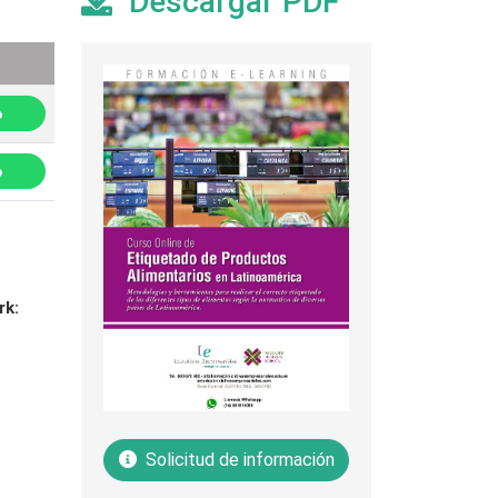
Descargar PDF
p
p
rk:
Solicitud de información