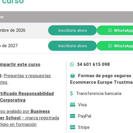
 curso
ón
embre de 2026
Inscríbete ahora
WhatsAp
o de 2027
Inscríbete ahora
WhatsAp
mpartir este curso
34 601 615 098
Q:
Preguntas y respuestas
Formas de pago seguras
ntes
Ecommerce Europe Trustma
tificado Responsabilidad
Transferencia bancaria
 Corporativa
Visa
rso avalado por
Business
PayPal
er School
– marca registrada
tigio en formación
Stripe