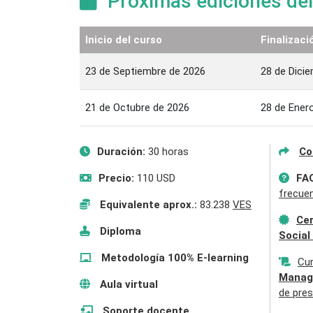
Próximas ediciones del
Inicio del curso
Finalizaci
23 de Septiembre de 2026
28 de Dici
21 de Octubre de 2026
28 de Ener
Duración:
30 horas
Co
Precio:
110 USD
FA
frecue
Equivalente aprox.:
83.238
VES
Cer
Diploma
Social
Metodología 100% E-learning
Cu
Manag
Aula virtual
de pres
Soporte docente