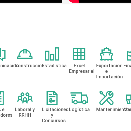
nicación
Construcción
Estadística
Excel
Exportación
Fin
Empresarial
e
Importación
s e
Laboral y
Licitaciones
Logística
Mantenimiento
Mar
adores
RRHH
y
Concursos