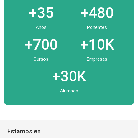
+35
+480
Años
Ponentes
+700
+10K
Cursos
Empresas
+30K
Alumnos
Estamos en