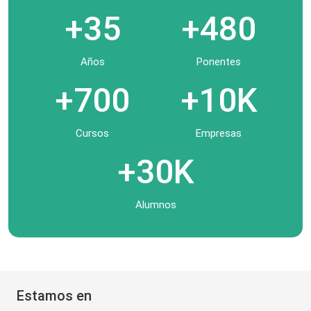
+35
+480
Años
Ponentes
+700
+10K
Cursos
Empresas
+30K
Alumnos
Estamos en